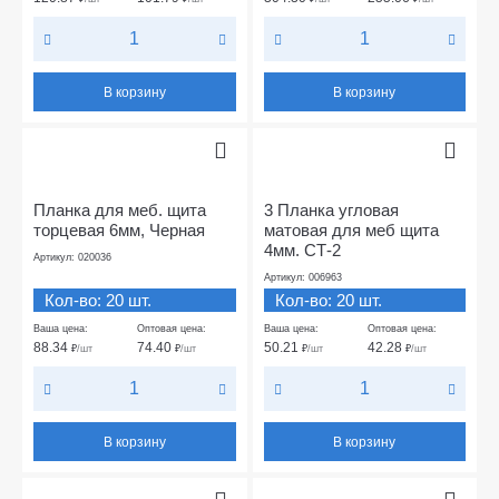
В корзину
В корзину
Планка для меб. щита
3 Планка угловая
торцевая 6мм, Черная
матовая для меб щита
4мм. СТ-2
Артикул: 020036
Артикул: 006963
Кол-во: 20 шт.
Кол-во: 20 шт.
Ваша цена:
Оптовая цена:
Ваша цена:
Оптовая цена:
88.34
74.40
50.21
42.28
₽
/шт
₽
/шт
₽
/шт
₽
/шт
В корзину
В корзину