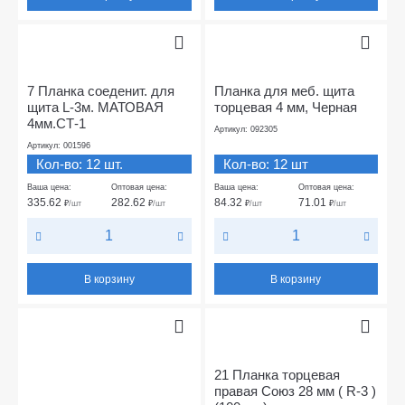
7 Планка соеденит. для
Планка для меб. щита
щита L-3м. МАТОВАЯ
торцевая 4 мм, Черная
4мм.СТ-1
Артикул: 092305
Артикул: 001596
Кол-во: 12 шт.
Кол-во: 12 шт
Ваша цена:
Оптовая цена:
Ваша цена:
Оптовая цена:
335.62
282.62
84.32
71.01
₽
/шт
₽
/шт
₽
/шт
₽
/шт
В корзину
В корзину
21 Планка торцевая
правая Союз 28 мм ( R-3 )