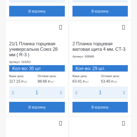
В корзину
В корзину
21/1 Планка торцевая
2 Планка торцевая
универсальна Союз 28
матовая щита 4 мм. СТ-3
мм ( R-3 )
Артикул: 006948
Артикул: 023353
Кол-во: 35 шт
Кол-во: 29 шт.
Ваша цена:
Оптовая цена:
Ваша цена:
Оптовая цена:
117.15
98.66
63.41
53.40
₽
/шт
₽
/шт
₽
/шт
₽
/шт
В корзину
В корзину