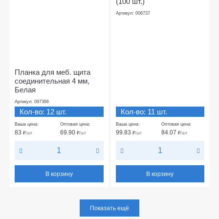
(100 шт.)
Артикул: 006737
Планка для меб. щита
соединительная 4 мм,
Белая
Артикул: 097366
Кол-во: 12 шт.
Кол-во: 11 шт.
Ваша цена:
Оптовая цена:
Ваша цена:
Оптовая цена:
83
69.90
99.83
84.07
₽
/шт
₽
/шт
₽
/шт
₽
/шт
В корзину
В корзину
Показать ещё