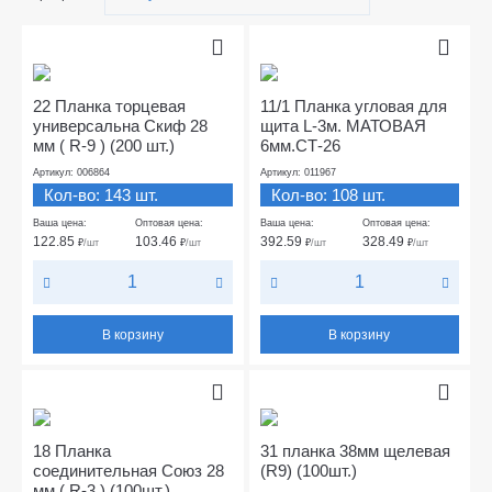
22 Планка торцевая
11/1 Планка угловая для
универсальна Скиф 28
щита L-3м. МАТОВАЯ
мм ( R-9 ) (200 шт.)
6мм.СТ-26
Артикул: 006864
Артикул: 011967
Кол-во: 143 шт.
Кол-во: 108 шт.
Ваша цена:
Оптовая цена:
Ваша цена:
Оптовая цена:
122.85
103.46
392.59
328.49
₽
/шт
₽
/шт
₽
/шт
₽
/шт
В корзину
В корзину
18 Планка
31 планка 38мм щелевая
соединительная Союз 28
(R9) (100шт.)
мм ( R-3 ) (100шт.)