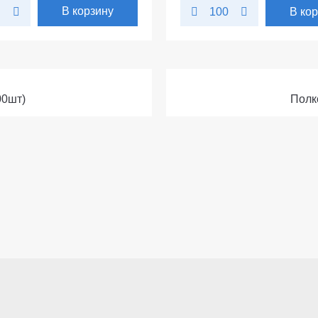
В корзину
В ко
100
00шт)
Полк