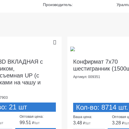
Производитель:
Уралп
 3D ВКЛАДНАЯ с
Конфирмат 7х70
иком,
шестигранник (1500
съемная UP (c
Артикул: 009351
ками на чашу и
27903
во: 21 шт
Кол-во: 8714 шт.
Оптовая цена:
Ваша цена:
Оптовая ц
99.51
3.48
3.28
шт
₽
/шт
₽
/шт
₽
/ш