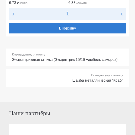
6.73
6.33
₽
/компл.
₽
/компл.
В корзину
К предыдущему элементу
Эксцентриковая стяжка (Эксцентрик 15/16 +дюбель саморез)
К следующему элементу
Шайба металлическая "Краб"
Наши партнёры